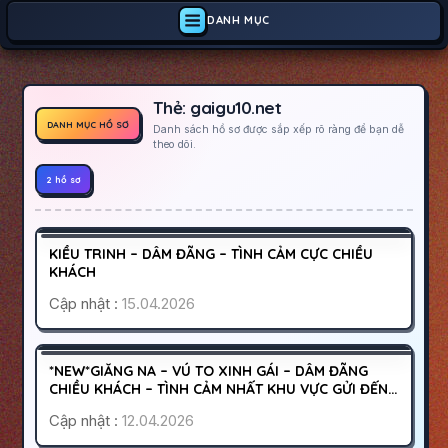
DANH MỤC
Thẻ:
gaigu10.net
DANH MỤC HỒ SƠ
Danh sách hồ sơ được sắp xếp rõ ràng để bạn dễ
theo dõi.
2 hồ sơ
KHÁNH HÒA
NHA TRANG
300K
KIỀU TRINH – DÂM ĐÃNG – TÌNH CẢM CỰC CHIỀU
HOẠT ĐỘNG
KHÁCH
Cập nhật :
15.04.2026
HÀ NỘI
LONG BIÊN
500K
*NEW*GIĂNG NA – VÚ TO XINH GÁI – DÂM ĐÃNG
HOẠT ĐỘNG
CHIỀU KHÁCH – TÌNH CẢM NHẤT KHU VỰC GỬI ĐẾN
AE
Cập nhật :
12.04.2026