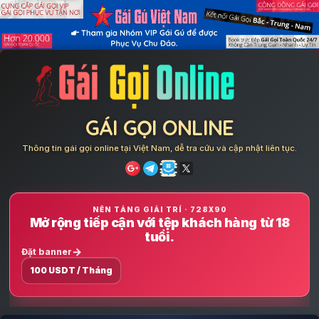
Skip
to
content
GÁI GỌI ONLINE
Thông tin gái gọi online tại Việt Nam, dễ tra cứu và cập nhật liên tục.
NỀN TẢNG GIẢI TRÍ · 728X90
Mở rộng tiếp cận với tệp khách hàng từ 18
tuổi.
Đặt banner
100 USDT / Tháng