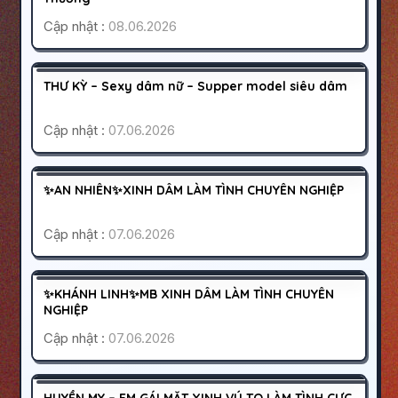
Cập nhật :
08.06.2026
PHÚ NHUẬN
SÀI GÒN
1500K
THƯ KỲ – Sexy dâm nữ – Supper model siêu dâm
HOẠT ĐỘNG
Cập nhật :
07.06.2026
QUẬN 6
SÀI GÒN
250K
✨AN NHIÊN✨XINH DÂM LÀM TÌNH CHUYÊN NGHIỆP
HOẠT ĐỘNG
Cập nhật :
07.06.2026
HÀ NỘI
HOÀNG MAI
200K
✨KHÁNH LINH✨MB XINH DÂM LÀM TÌNH CHUYÊN
HOẠT ĐỘNG
NGHIỆP
Cập nhật :
07.06.2026
QUẬN 10
SÀI GÒN
HUYỀN MY – EM GÁI MẶT XINH VÚ TO LÀM TÌNH CỰC
HOẠT ĐỘNG