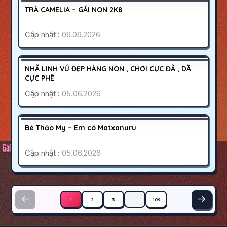
1200K
TRÀ CAMELIA – GÁI NON 2K8
HOẠT ĐỘNG
Cập nhật :
06.06.2026
QUẬN 7
SÀI GÒN
300K
NHÃ LINH VÚ ĐẸP HÀNG NON , CHƠI CỰC ĐÃ , DÃ
HOẠT ĐỘNG
CỰC PHÊ
Cập nhật :
05.06.2026
NINH THUẬN
PHAN RANG
300K
Bé Thảo My – Em có Matxanuru
HOẠT ĐỘNG
Cập nhật :
05.06.2026
Phân trang bài viết
1
2
3
…
109