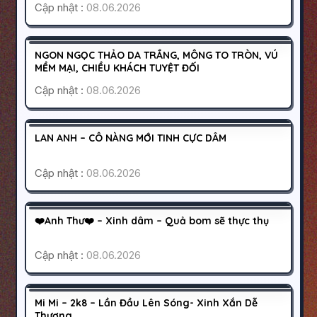
Cập nhật :
08.06.2026
QUẬN 8
SÀI GÒN
200K
NGON NGỌC THẢO DA TRẮNG, MÔNG TO TRÒN, VÚ
HOẠT ĐỘNG
MỀM MẠI, CHIỀU KHÁCH TUYỆT ĐỐI
Cập nhật :
08.06.2026
SÀI GÒN
TÂN BÌNH
300K
LAN ANH – CÔ NÀNG MỚI TINH CỰC DÂM
HOẠT ĐỘNG
Cập nhật :
08.06.2026
CỦ CHI
SÀI GÒN
500K
❤️Anh Thư❤️ – Xinh dâm – Quả bom sẽ thực thụ
HOẠT ĐỘNG
Cập nhật :
08.06.2026
QUẬN 8
SÀI GÒN
800K
Mi Mi – 2k8 – Lần Đầu Lên Sóng- Xinh Xắn Dễ
HOẠT ĐỘNG
Thương