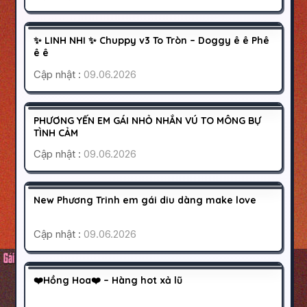
QUẬN 8
SÀI GÒN
400K
✨ LINH NHI ✨ Chuppy v3 To Tròn – Doggy ê ê Phê
HOẠT ĐỘNG
ê ê
Cập nhật :
09.06.2026
QUẬN 10
SÀI GÒN
500K
PHƯƠNG YẾN EM GÁI NHỎ NHẮN VÚ TO MÔNG BỰ
HOẠT ĐỘNG
TÌNH CẢM
Cập nhật :
09.06.2026
BÌNH THẠNH
SÀI GÒN
500K
New Phương Trinh em gái diu dàng make love
HOẠT ĐỘNG
Cập nhật :
09.06.2026
ĐÀ LẠT
LÂM ĐỒNG
300K
❤️Hồng Hoa❤️ – Hàng hot xả lũ
HOẠT ĐỘNG