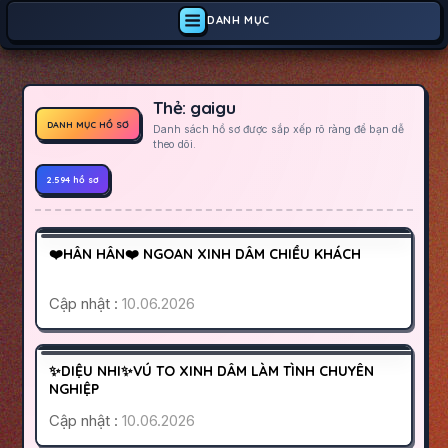
DANH MỤC
Thẻ:
gaigu
DANH MỤC HỒ SƠ
Danh sách hồ sơ được sắp xếp rõ ràng để bạn dễ
theo dõi.
2.594 hồ sơ
QUẬN 8
SÀI GÒN
250K
❤️HÂN HÂN❤️ NGOAN XINH DÂM CHIỀU KHÁCH
HOẠT ĐỘNG
Cập nhật :
10.06.2026
BÌNH DƯƠNG
THUẬN AN
250K
✨DIỆU NHI✨VÚ TO XINH DÂM LÀM TÌNH CHUYÊN
HOẠT ĐỘNG
NGHIỆP
Cập nhật :
10.06.2026
GÒ VẤP
SÀI GÒN