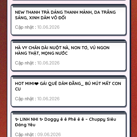
300K
NEW THANH TRÀ DÁNG THANH MẢNH, DA TRẮNG
HOẠT ĐỘNG
SÁNG, XINH DÂM VÔ ĐỐI
Cập nhật :
10.06.2026
SÀI GÒN
TÂN BÌNH
800K
HÀ VY CHÂN DÀI NUỘT NÀ, NON TƠ, VÚ NGON
HOẠT ĐỘNG
HÀNG THẬT, MỌNG NƯỚC
Cập nhật :
10.06.2026
BẢO LỘC
LÂM ĐỒNG
600K
HOT MIMI❤️ GÁI QUÊ DÂM ĐÃNG_ BÚ MÚT MẤT CON
HOẠT ĐỘNG
CU
Cập nhật :
10.06.2026
QUẬN 8
SÀI GÒN
400K
✨ LINH NHI ✨ Doggy ê ê Phê ê ê – Chuppy Siêu
HOẠT ĐỘNG
Đáng Yêu
Cập nhật :
09.06.2026