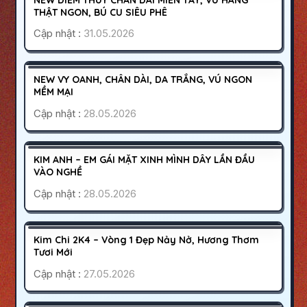
400K
THẬT NGON, BÚ CU SIÊU PHÊ
Cập nhật :
31.05.2026
GÒ VẤP
SÀI GÒN
300K
NEW VY OANH, CHÂN DÀI, DA TRẮNG, VÚ NGON
HOẠT ĐỘNG
MỀM MẠI
Cập nhật :
28.05.2026
BÌNH DƯƠNG
TÂN UYÊN
400K
KIM ANH – EM GÁI MẶT XINH MÌNH DÂY LẦN ĐẦU
HOẠT ĐỘNG
VÀO NGHỀ
Cập nhật :
28.05.2026
QUẬN 8
SÀI GÒN
800K
Kim Chi 2K4 – Vòng 1 Đẹp Nảy Nở, Hương Thơm
HOẠT ĐỘNG
Tươi Mới
Cập nhật :
27.05.2026
ĐÀ NẴNG
SƠN TRÀ