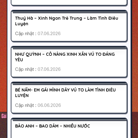
QUẬN 8
SÀI GÒN
500K
Thuý Hà – Xinh Ngon Trẻ Trung – Làm Tình Điêu
HOẠT ĐỘNG
Luyện
Cập nhật :
07.06.2026
QUẬN 10
SÀI GÒN
500K
NHƯ QUỲNH – CÔ NÀNG XINH XẮN VÚ TO ĐÁNG
HOẠT ĐỘNG
YÊU
Cập nhật :
07.06.2026
SÀI GÒN
TÂN PHÚ
400K
BÉ NẤM- EM GÁI MÌNH DÂY VÚ TO LÀM TÌNH ĐIÊU
HOẠT ĐỘNG
LUYỆN
Cập nhật :
06.06.2026
BÌNH DƯƠNG
DĨ AN
400K
BẢO ANH – BAO DÂM – NHIỀU NƯỚC
HOẠT ĐỘNG