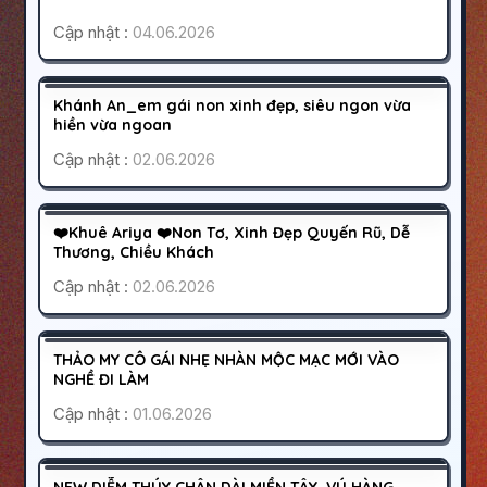
Cập nhật :
04.06.2026
BÌNH PHƯỚC
ĐỒNG XOÀI
1000K
Khánh An_em gái non xinh đẹp, siêu ngon vừa
HOẠT ĐỘNG
hiền vừa ngoan
Cập nhật :
02.06.2026
QUẬN 10
SÀI GÒN
1000K
❤️Khuê Ariya ❤️Non Tơ, Xinh Đẹp Quyến Rũ, Dễ
HOẠT ĐỘNG
Thương, Chiều Khách
Cập nhật :
02.06.2026
BÌNH DƯƠNG
TÂN UYÊN
250K
THẢO MY CÔ GÁI NHẸ NHÀN MỘC MẠC MỚI VÀO
HOẠT ĐỘNG
NGHỀ ĐI LÀM
Cập nhật :
01.06.2026
GÒ VẤP
SÀI GÒN
NEW DIỄM THÚY CHÂN DÀI MIỀN TÂY, VÚ HÀNG
HOẠT ĐỘNG