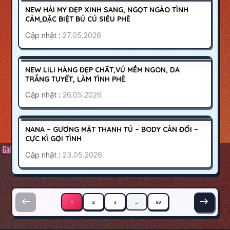
700K
NEW HẢI MY ĐẸP XINH SANG, NGỌT NGÀO TÌNH
HOẠT ĐỘNG
CẢM,ĐẶC BIỆT BÚ CÚ SIÊU PHÊ
Cập nhật :
27.05.2026
QUẬN 8
SÀI GÒN
400K
NEW LiLi HÀNG ĐẸP CHẤT,VÚ MỀM NGON, DA
HOẠT ĐỘNG
TRẮNG TUYẾT, LÀM TÌNH PHÊ
Cập nhật :
26.05.2026
ĐÀ NẴNG
SƠN TRÀ
700K
NANA – GƯƠNG MẶT THANH TÚ – BODY CÂN ĐỐI –
HOẠT ĐỘNG
CỰC KÌ GỢI TÌNH
Cập nhật :
23.05.2026
Phân trang bài viết
1
2
3
…
68