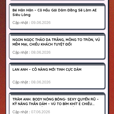
400K
Bé Hân Hân – Cô Hầu Gái Dâm Đãng Sẽ Làm AE
HOẠT ĐỘNG
Siêu Lòng
Cập nhật :
09.06.2026
QUẬN 8
SÀI GÒN
200K
NGON NGỌC THẢO DA TRẮNG, MÔNG TO TRÒN, VÚ
HOẠT ĐỘNG
MỀM MẠI, CHIỀU KHÁCH TUYỆT ĐỐI
Cập nhật :
08.06.2026
SÀI GÒN
TÂN BÌNH
300K
LAN ANH – CÔ NÀNG MỚI TINH CỰC DÂM
HOẠT ĐỘNG
Cập nhật :
08.06.2026
KHÁNH HÒA
NHA TRANG
700K
TRÂM ANH. BODY NÓNG BỎNG- SEXY QUYẾN RŨ –
HOẠT ĐỘNG
KỸ NĂNG THẦN DÂM – VÚ TO BÍM KHÍT E CHIỀU
CHUỘNG NHIỆT TÌNH NHƯ NGƯỜI YÊU
Cập nhật :
07.06.2026