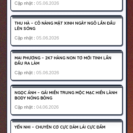
Cập nhật :
05.06.2026
SÀI GÒN
TÂN BÌNH
400K
THU HÀ – CÔ NÀNG MẶT XINH NGÂY NGÔ LẦN ĐẦU
HOẠT ĐỘNG
LÊN SÓNG
Cập nhật :
05.06.2026
SÀI GÒN
TÂN BÌNH
700K
MAI PHƯƠNG – 2K7 HÀNG NON TƠ MỚI TINH LẦN
HOẠT ĐỘNG
ĐẦU RA LÀM
Cập nhật :
05.06.2026
ĐỐNG ĐA
HÀ NỘI
500K
NGỌC ÁNH – GÁI MIỀN TRUNG MỘC MẠC HIỀN LÀNH
HOẠT ĐỘNG
BODY NÓNG BỎNG
Cập nhật :
04.06.2026
BÌNH TÂN
SÀI GÒN
200K
YẾN NHI – CHUYÊN CƠ CỰC DÂM LÁI CỰC ĐẦM
HOẠT ĐỘNG