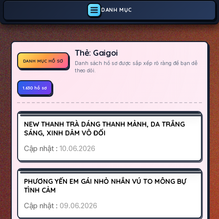
DANH MỤC
Thẻ:
Gaigoi
DANH MỤC HỒ SƠ
Danh sách hồ sơ được sắp xếp rõ ràng để bạn dễ
theo dõi.
1.630 hồ sơ
GÒ VẤP
SÀI GÒN
300K
NEW THANH TRÀ DÁNG THANH MẢNH, DA TRẮNG
HOẠT ĐỘNG
SÁNG, XINH DÂM VÔ ĐỐI
Cập nhật :
10.06.2026
QUẬN 10
SÀI GÒN
500K
PHƯƠNG YẾN EM GÁI NHỎ NHẮN VÚ TO MÔNG BỰ
HOẠT ĐỘNG
TÌNH CẢM
Cập nhật :
09.06.2026
ĐÀ NẴNG
SƠN TRÀ